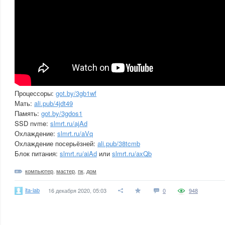
Процессоры:
got.by/3gb1wf
Мать:
ali.pub/4jdt49
Память:
got.by/3gdos1
SSD nvme:
slmrt.ru/ajAd
Охлаждение:
slmrt.ru/aVq
Охлаждение посерьёзней:
ali.pub/38tcmb
Блок питания:
slmrt.ru/aiAd
или
slmrt.ru/axQb
компьютер
,
мастер
,
пк
,
дом
ita-lab
16 декабря 2020, 05:03
0
948