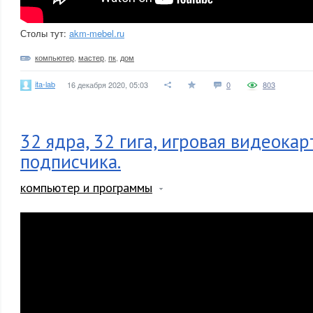
Столы тут:
akm-mebel.ru
компьютер
,
мастер
,
пк
,
дом
ita-lab
16 декабря 2020, 05:03
0
803
32 ядра, 32 гига, игровая видеокар
подписчика.
компьютер и программы