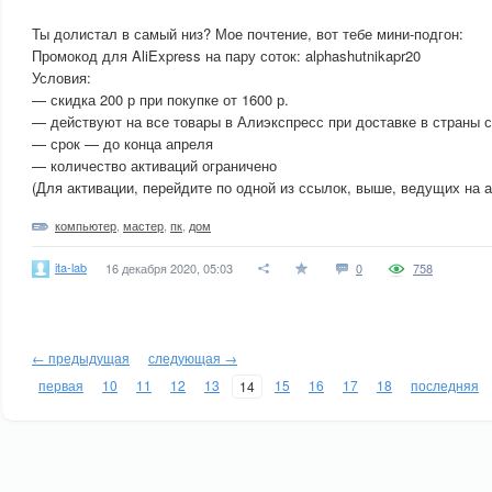
Ты долистал в самый низ? Мое почтение, вот тебе мини-подгон:
Промокод для AliExpress на пару соток: alphashutnikapr20
Условия:
— скидка 200 р при покупке от 1600 р.
— действуют на все товары в Алиэкспресс при доставке в страны с
— срок — до конца апреля
— количество активаций ограничено
(Для активации, перейдите по одной из ссылок, выше, ведущих на а
компьютер
,
мастер
,
пк
,
дом
ita-lab
16 декабря 2020, 05:03
0
758
← предыдущая
следующая →
первая
10
11
12
13
15
16
17
18
последняя
14