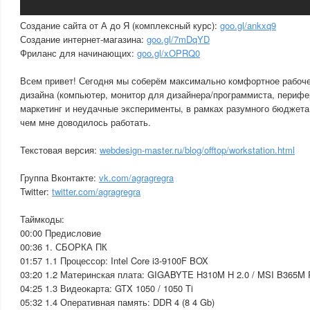
Создание сайта от А до Я (комплексный курс):
goo.gl/ankxq9
Создание интернет-магазина:
goo.gl/7mDqYD
Фриланс для начинающих:
goo.gl/xOPRQ0
Всем привет! Сегодня мы соберём максимально комфортное рабоче
дизайна (компьютер, монитор для дизайнера/программиста, перифер
маркетинг и неудачные эксперименты, в рамках разумного бюджета
чем мне доводилось работать.
Текстовая версия:
webdesign-master.ru/blog/offtop/workstation.html
Группа Вконтакте:
vk.com/agragregra
Twitter:
twitter.com/agragregra
Таймкоды:
00:00 Предисловие
00:36 1. СБОРКА ПК
01:57 1.1 Процессор: Intel Core i3-9100F BOX
03:20 1.2 Материнская плата: GIGABYTE H310M H 2.0 / MSI B365
04:25 1.3 Видеокарта: GTX 1050 / 1050 Ti
05:32 1.4 Оперативная память: DDR 4 (8 4 Gb)