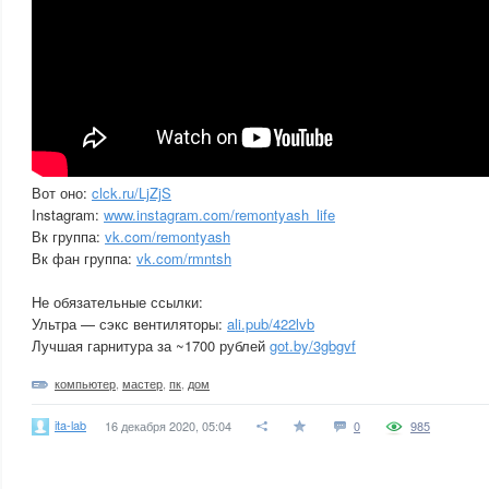
Вот оно:
clck.ru/LjZjS
Instagram:
www.instagram.com/remontyash_life
Вк группа:
vk.com/remontyash
Вк фан группа:
vk.com/rmntsh
Не обязательные ссылки:
Ультра — сэкс вентиляторы:
ali.pub/422lvb
Лучшая гарнитура за ~1700 рублей
got.by/3gbgvf
компьютер
,
мастер
,
пк
,
дом
ita-lab
16 декабря 2020, 05:04
0
985