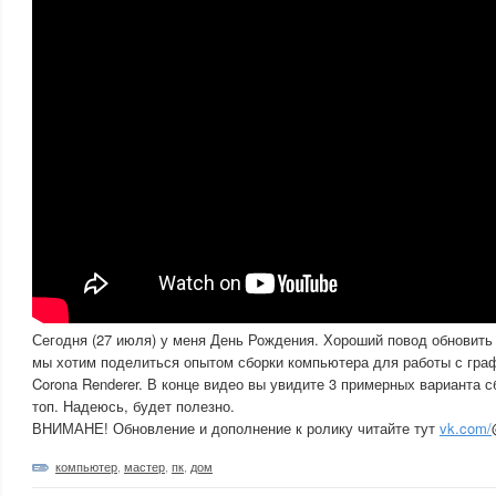
Сегодня (27 июля) у меня День Рождения. Хороший повод обновить 
мы хотим поделиться опытом сборки компьютера для работы с гра
Corona Renderer. В конце видео вы увидите 3 примерных варианта с
топ. Надеюсь, будет полезно.
ВНИМАНЕ! Обновление и дополнение к ролику читайте тут
vk.com/
компьютер
,
мастер
,
пк
,
дом