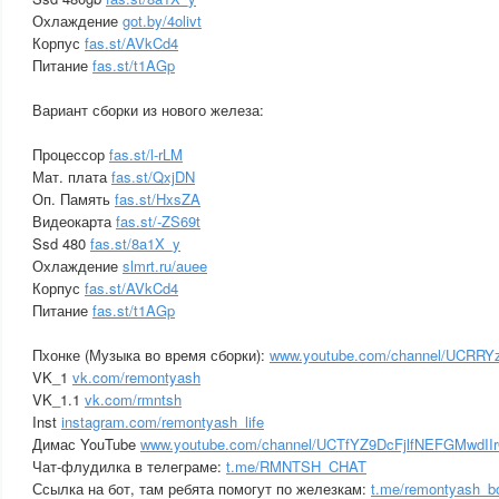
Охлаждение
got.by/4olivt
Корпус
fas.st/AVkCd4
Питание
fas.st/t1AGp
Вариант сборки из нового железа:
Процессор
fas.st/l-rLM
Мат. плата
fas.st/QxjDN
Оп. Память
fas.st/HxsZA
Видеокарта
fas.st/-ZS69t
Ssd 480
fas.st/8a1X_y
Охлаждение
slmrt.ru/auee
Корпус
fas.st/AVkCd4
Питание
fas.st/t1AGp
Пхонке (Музыка во время сборки):
www.youtube.com/channel/UCRR
VK_1
vk.com/remontyash
VK_1.1
vk.com/rmntsh
Inst
instagram.com/remontyash_life
Димас YouTube
www.youtube.com/channel/UCTfYZ9DcFjlfNEFGMwdII
Чат-флудилка в телеграме:
t.me/RMNTSH_CHAT
Ссылка на бот, там ребята помогут по железкам:
t.me/remontyash_b