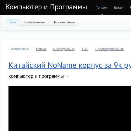
Компьютер и Программы
Топики
Блоги
Все
Коллективные
Персональные
Интересные
Новые
Обсуждаемые
TOP
Просматриваемые
Китайский NoName корпус за 9к р
компьютер и программы