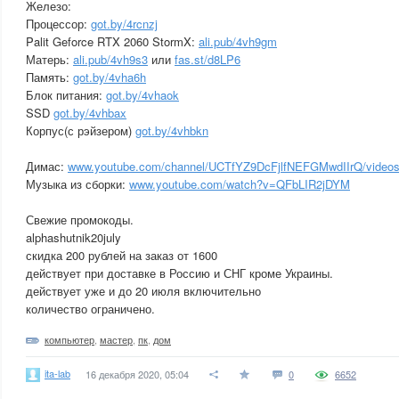
Железо:
Процессор:
got.by/4rcnzj
Palit Geforce RTX 2060 StormX:
ali.pub/4vh9gm
Матерь:
ali.pub/4vh9s3
или
fas.st/d8LP6
Память:
got.by/4vha6h
Блок питания:
got.by/4vhaok
SSD
got.by/4vhbax
Корпус(с рэйзером)
got.by/4vhbkn
Димас:
www.youtube.com/channel/UCTfYZ9DcFjlfNEFGMwdIIrQ/video
Музыка из сборки:
www.youtube.com/watch?v=QFbLIR2jDYM
Свежие промокоды.
alphashutnik20july
скидка 200 рублей на заказ от 1600
действует при доставке в Россию и СНГ кроме Украины.
действует уже и до 20 июля включительно
количество ограничено.
компьютер
,
мастер
,
пк
,
дом
ita-lab
16 декабря 2020, 05:04
0
6652