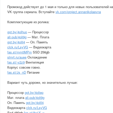
Промокод действует до 1 мая и только для новых пользователей н
VK группа сериала. Вступайте
vk.com/project.annanikolaevna
Комплектующие из ролика:
got.by/4olhuo
— Процессор
ali.pub/4oli9g
— Мат. Плата
got.by/4olil4
— Оп. Память
clck.ru/LsyVG
— Видеокарта
fas.st/mm0MPm
SSD 256gb
slmrt.ru/auee
Охлаждение
fas.st/-v2z9
Вентиляция
Корпус совсем говно.
fas.st/Js_nD
Питание
Вариант чуть дороже, но значительно лучше:
Процессор
got.by/4oliep
Мат. плата
ali.pub/4oli9g
Оп. Память
got.by/4olil4
Видеокарта
clck.ru/LsyVG
Ssd 480gb
fas.st/8a1X_y