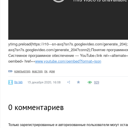
ytimg.preload(https://r10---sn-axq7sn7s.googlevideo.com/generate_204);y
axq7sn7s.googlevideo.com/generate_204?conn2);Понятие программн
Системное программное обеспечение — YouTube<link rel=«alternate» 
oembed» href=«
www.youtube.com/oembed?format=json
компьютер
,
мастер
,
пк
,
дом
ita-lab
15 декабря 2020, 16:08
929
0
комментариев
Только зарегистрированные и авторизованные пользователи могут оста