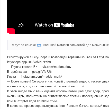
А тут по ссылке
тут
, большой магазин запчастей для мобильных
Регистрируйся в LetyShops и возвращай горящий кэшбэк от LetySh
letyshops.app.link/veMoI7zsb9
— Группа канала ВК — vk.com/murkmurkov
Второй канал — goo.gl/VfzFJ6
Инста — instagram.com/maddy_murk/
— Всем привет! Сегодня у нас новый странный видос с тестом дву
процессора, с достаточно низкой тактовой частотой.
В этом видео мы с вами оценим игровой потенциал двух ядер, прог
очень, игры, посмотрим на синтетические тесты и повседневные зад
самых старых ядра со всем этим.
В качестве процессора выступаем Intel Pentium G4400, который об