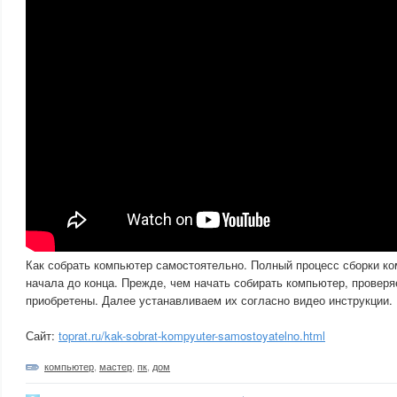
Как собрать компьютер самостоятельно. Полный процесс сборки к
начала до конца. Прежде, чем начать собирать компьютер, провер
приобретены. Далее устанавливаем их согласно видео инструкции.
Сайт:
toprat.ru/kak-sobrat-kompyuter-samostoyatelno.html
компьютер
,
мастер
,
пк
,
дом