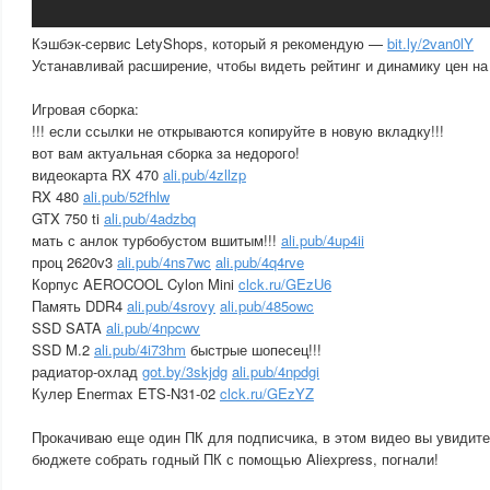
Кэшбэк-сервис LetyShops, который я рекомендую —
bit.ly/2van0lY
Устанавливай расширение, чтобы видеть рейтинг и динамику цен н
Игровая сборка:
!!! если ссылки не открываются копируйте в новую вкладку!!!
вот вам актуальная сборка за недорого!
видеокарта RX 470
ali.pub/4zllzp
RX 480
ali.pub/52fhlw
GTX 750 ti
ali.pub/4adzbq
мать с анлок турбобустом вшитым!!!
ali.pub/4up4ii
проц 2620v3
ali.pub/4ns7wc
ali.pub/4q4rve
Корпус AEROCOOL Cylon Mini
clck.ru/GEzU6
Память DDR4
ali.pub/4srovy
ali.pub/485owc
SSD SATA
ali.pub/4npcwv
SSD M.2
ali.pub/4i73hm
быстрые шопесец!!!
радиатор-охлад
got.by/3skjdg
ali.pub/4npdgi
Кулер Enermax ETS-N31-02
clck.ru/GEzYZ
Прокачиваю еще один ПК для подписчика, в этом видео вы увидите
бюджете собрать годный ПК с помощью Aliexpress, погнали!