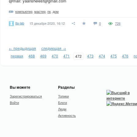
@mail: yaanshelest@gmail.com
компьютер
,
мастер
,
пк
,
дом
ita-lab
15 декабря 2020, 16:12
0
726
← предыдущая
следующая →
первая
468
469
470
471
473
474
475
476
п
472
Вы можете
Разделы
Зарегистрироваться
Топики
Войти
Блоги
Люди
Активность