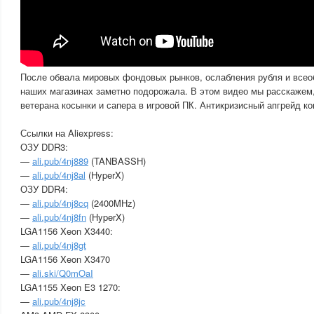
После обвала мировых фондовых рынков, ослабления рубля и всео
наших магазинах заметно подорожала. В этом видео мы расскажем,
ветерана косынки и сапера в игровой ПК. Антикризисный апгрейд ко
Ссылки на Aliexpress:
ОЗУ DDR3:
—
ali.pub/4nj889
(TANBASSH)
—
ali.pub/4nj8al
(HyperX)
ОЗУ DDR4:
—
ali.pub/4nj8cq
(2400MHz)
—
ali.pub/4nj8fn
(HyperX)
LGA1156 Xeon X3440:
—
ali.pub/4nj8gt
LGA1156 Xeon X3470
—
ali.ski/Q0mOaI
LGA1155 Xeon E3 1270:
—
ali.pub/4nj8jc