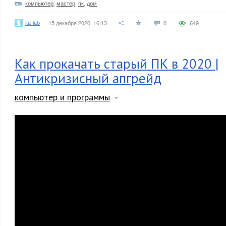
компьютер
,
мастер
,
пк
,
дом
ita-lab
15 декабря 2020, 16:13
0
649
Как прокачать старый ПК в 2020 |
Антикризисный апгрейд
компьютер и программы