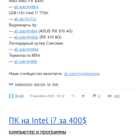
AM3 AMD FX 8300:
—
ali.pub/4nj8k4
LGA1151 Intel i7 7700:
—
ali.ski/Vv7Jv
Видеокарты бу:
—
ali.pub/4nj8r4
(ASUS RX 570 4G)
—
ali.pub/4nj92s
(RX 470 8G)
Легендарный кулер Снеговик:
—
ali.pub/4nj94q
Термопаста MX4:
—
ali.pub/4nj95i
Наше сообщество вконтакте:
vk.com/myironcomp
компьютер
,
мастер
,
пк
,
дом
ita-lab
15 декабря 2020, 16:12
0
645
ПК на Intel i7 за 400$
компьютер и программы