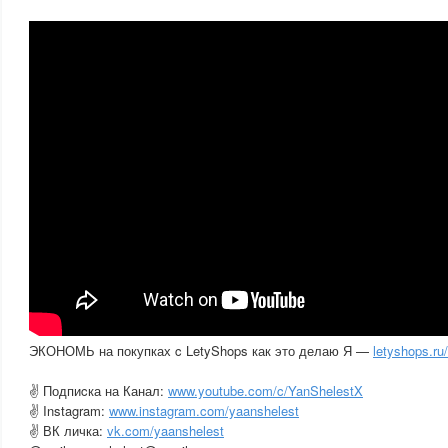
ЭКОНОМЬ на покупках c LetyShops как это делаю Я —
letyshops.ru
✌ Подпиcка на Канал:
www.youtube.com/c/YanShelestX
✌ Instagram:
www.instagram.com/yaanshelest
✌ ВК личка:
vk.com/yaanshelest