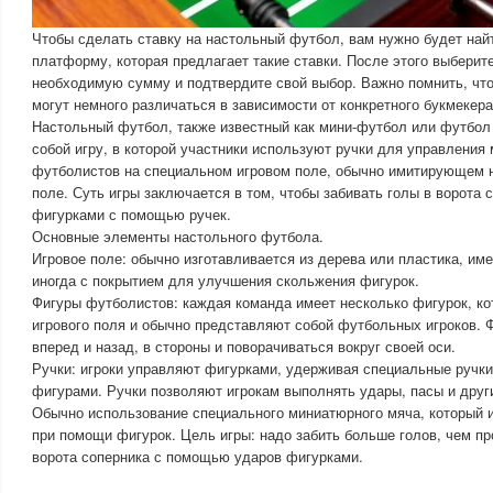
Чтобы сделать ставку на настольный футбол, вам нужно будет най
платформу, которая предлагает такие ставки. После этого выберите
необходимую сумму и подтвердите свой выбор. Важно помнить, чт
могут немного различаться в зависимости от конкретного букмекер
Настольный футбол, также известный как мини-футбол или футбол 
собой игру, в которой участники используют ручки для управлени
футболистов на специальном игровом поле, обычно имитирующем
поле. Суть игры заключается в том, чтобы забивать голы в ворота 
фигурками с помощью ручек.
Основные элементы настольного футбола.
Игровое поле: обычно изготавливается из дерева или пластика, им
иногда с покрытием для улучшения скольжения фигурок.
Фигуры футболистов: каждая команда имеет несколько фигурок, ко
игрового поля и обычно представляют собой футбольных игроков.
вперед и назад, в стороны и поворачиваться вокруг своей оси.
Ручки: игроки управляют фигурками, удерживая специальные ручки
фигурами. Ручки позволяют игрокам выполнять удары, пасы и друг
Обычно использование специального миниатюрного мяча, который 
при помощи фигурок. Цель игры: надо забить больше голов, чем п
ворота соперника с помощью ударов фигурками.