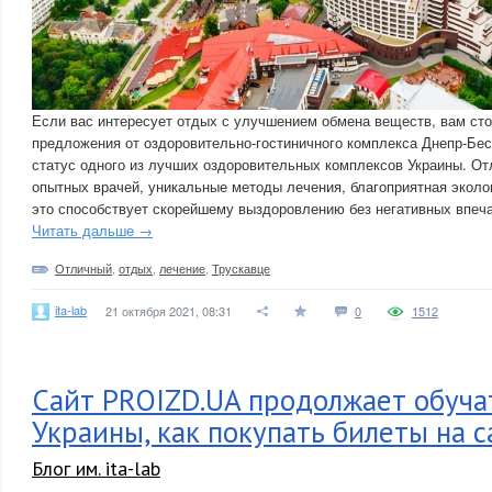
Если вас интересует отдых с улучшением обмена веществ, вам сто
предложения от оздоровительно-гостиничного комплекса Днепр-Бес
статус одного из лучших оздоровительных комплексов Украины. От
опытных врачей, уникальные методы лечения, благоприятная эколо
это способствует скорейшему выздоровлению без негативных впеча
Читать дальше →
Отличный
,
отдых
,
лечение
,
Трускавце
ita-lab
21 октября 2021, 08:31
0
1512
Сайт PROIZD.UA продолжает обуча
Украины, как покупать билеты на 
Блог им. ita-lab