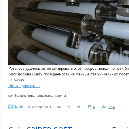
Ротапост удалось автоматизировать этот процесс, пойдя по пути б
Блог должна иметь посещаемость не меньше ста уникальных посет
на биржу.
Читать дальше →
Возможность
,
продвигать
,
проекты
ita-lab
18 октября 2021, 19:06
0
1406