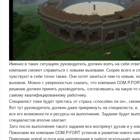
Именно в таких ситуациях руководитель должен взять на себя ответ
компания сможет справиться с новыми вызовами. Скорее всего и с
чувствуют в себе точно также. Они хотят заняться чем-то новым, но
вызовом. Можно с уверенностью сказать, что компания COM.P.FOR
решение должен принять руководитель, согласившись на какую-то 
самому квалифицированному работнику.
Специалист тоже будет трястись от страха «способен ли он», смож
Вот тут руководитель должен даже прикрикнуть на специалиста, и,
все его возможности и ресурсы на выполнение. Задание будет вып
специалистов вполне хватает.
Зато после выполнения такого задания все воспрянут духом и у ко
Пожелаем же компании COM.P.FORT успехов в развитии нового нап
Появление новой услуги или направления в работе всколыхнёт жиз