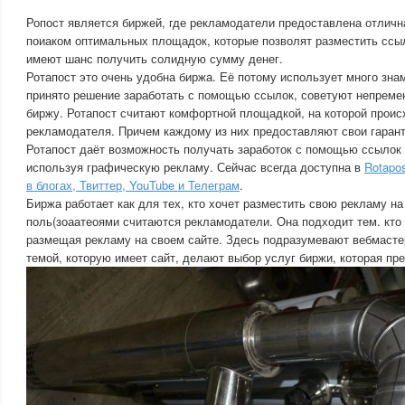
Ропост является биржей, где рекламодатели предоставлена отличн
поиаком оптимальных площадок, которые позволят разместить ссы
имеют шанс получить солидную сумму денег.
Ротапост это очень удобна биржа. Её потому использует много зна
принято решение заработать с помощью ссылок, советуют непремен
биржу. Ротапост считают комфортной площадкой, на которой проис
рекламодателя. Причем каждому из них предоставляют свои гарант
Ротапост даёт возможность получать заработок с помощью ссылок 
используя графическую рекламу. Сейчас всегда доступна в
Rotapo
в блогах, Твиттер, YouTube и Телеграм
.
Биржа работает как для тех, кто хочет разместить свою рекламу на
поль(зоаатеоями считаются рекламодатели. Она подходит тем. кто 
размещая рекламу на своем сайте. Здесь подразумевают вебмастер
темой, которую имеет сайт, делают выбор услуг биржи, которая пр