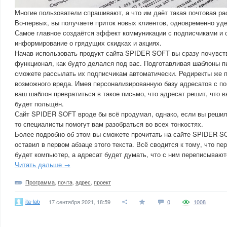
Многие пользователи спрашивают, а что им даёт такая почтовая ра
Во-первых, вы получаете приток новых клиентов, одновременно уд
Самое главное создаётся эффект коммуникации с подписчиками и 
информирование о грядущих скидках и акциях.
Начав использовать продукт сайта SPIDER SOFT вы сразу почувств
функционал, как будто делался под вас. Подготавливая шаблоны 
сможете рассылать их подписчикам автоматически. Редиректы же п
возможного вреда. Имея персонализированную базу адресатов с 
ваш шаблон превратиться в такое письмо, что адресат решит, что в
будет польщён.
Сайт SPIDER SOFT вроде бы всё продумал, однако, если вы решили,
то специалисты помогут вам разобраться во всех тонкостях.
Более подробно об этом вы сможете прочитать на сайте SPIDER SO
оставил в первом абзаце этого текста. Всё сводится к тому, что п
будет компьютер, а адресат будет думать, что с ним переписываютс
Читать дальше →
Программа
,
почта
,
адрес
,
проект
ita-lab
17 сентября 2021, 18:59
0
1008