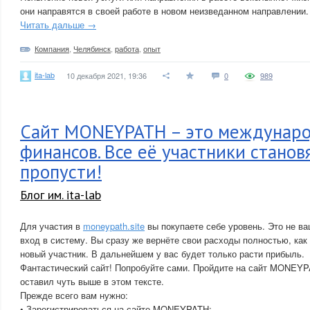
они направятся в своей работе в новом неизведанном направлении.
Читать дальше →
Компания
,
Челябинск
,
работа
,
опыт
ita-lab
10 декабря 2021, 19:36
0
989
Сайт MONEYPATH – это междунаро
финансов. Все её участники становя
пропусти!
Блог им. ita-lab
Для участия в
moneypath.site
вы покупаете себе уровень. Это не ва
вход в систему. Вы сразу же вернёте свои расходы полностью, как
новый участник. В дальнейшем у вас будет только расти прибыль.
Фантастический сайт! Попробуйте сами. Пройдите на сайт MONEYP
оставил чуть выше в этом тексте.
Прежде всего вам нужно:
• Зарегистрироваться на сайте MONEYPATH;