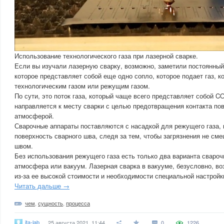
Использование технологического газа при лазерной сварке.
Если вы изучали лазерную сварку, возможно, заметили постоянный
которое представляет собой еще одно сопло, которое подает газ, к
технологическим газом или режущим газом.
По сути, это поток газа, который чаще всего представляет собой C
направляется к месту сварки с целью предотвращения контакта по
атмосферой.
Сварочные аппараты поставляются с насадкой для режущего газа, к
поверхность сварного шва, следя за тем, чтобы загрязнения не см
швом.
Без использования режущего газа есть только два варианта свар
атмосфера или вакуум. Лазерная сварка в вакууме, безусловно, в
из-за ее высокой стоимости и необходимости специальной настройк
Читать дальше →
чем
,
сущность
,
процесса
ita-lab
25 августа 2021, 11:44
0
1226