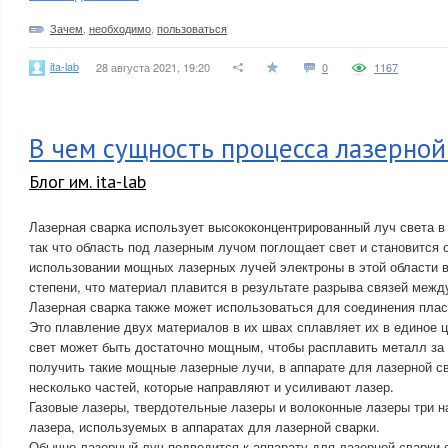
Зачем
,
необходимо
,
пользоваться
ita-lab
28 августа 2021, 19:20
0
1167
В чем сущность процесса лазерной
Блог им. ita-lab
Лазерная сварка использует высококонцентрированный луч света в
так что область под лазерным лучом поглощает свет и становится 
использовании мощных лазерных лучей электроны в этой области 
степени, что материал плавится в результате разрыва связей межд
Лазерная сварка также может использоваться для соединения плас
Это плавление двух материалов в их швах сплавляет их в единое ц
свет может быть достаточно мощным, чтобы расплавить металл за
получить такие мощные лазерные лучи, в аппарате для лазерной с
несколько частей, которые направляют и усиливают лазер.
Газовые лазеры, твердотельные лазеры и волоконные лазеры три 
лазера, используемых в аппаратах для лазерной сварки.
Обычно лазерный луч подводится к аппарату для лазерной сварки