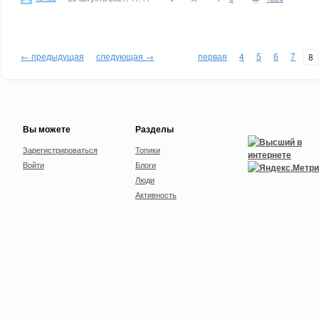
← предыдущая
следующая →
первая
4
5
6
7
8
Вы можете
Разделы
Зарегистрироваться
Топики
Войти
Блоги
Люди
Активность