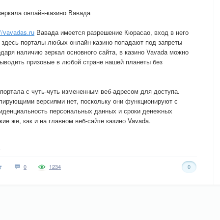
зеркала онлайн-казино Вавада
//vavadas.ru
Вавада имеется разрешение Кюрасао, вход в него
к здесь порталы любых онлайн-казино попадают под запреты
одаря наличию зеркал основного сайта, в казино Vavada можно
 выводить призовые в любой стране нашей планеты без
 портала с чуть-чуть измененным веб-адресом для доступа.
блирующими версиями нет, поскольку они функционируют с
иденциальность персональных данных и сроки денежных
ие же, как и на главном веб-сайте казино Vavada.
0
1234
0