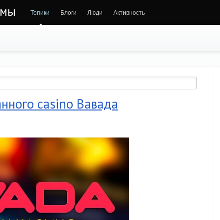
ммы
Топики
Блоги
Люди
Активность
нного casino Вавада