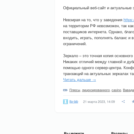
Официальный веб-сайт и актуальные 
Невзирая на то, что у заведения
https:
на территории РФ невозможен, так ка
поставщиков интернета. Однако, благ
входить, играть, пополнять баланс и
ограничений.
Зеркало – это точная копия основного
Никаких отличий между главной и ду
помощью одного сервер-центра. Конф
транзакций на актуальных зеркалах так
Читать дальше →
Плюсы
,
лицензированного
,
casino
,
Вавада
ita-lab
21 марта 2023, 14:09
Вы можете
Разделы