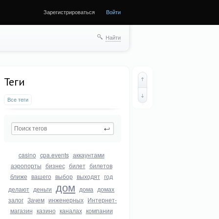
Зарегистрироваться
Войти
Найти
Теги
Все теги
casino
cpa.events
аккаунтами
аэропорты
бизнес
билет
билетов
ближе
вашего
выбор
выходят
год
дом
делают
деньги
дома
домах
залог
Зачем
инженерных
Интернет-
магазин
казино
каналах
компании