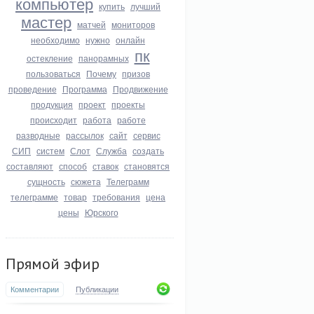
компьютер
купить
лучший
мастер
матчей
мониторов
необходимо
нужно
онлайн
пк
остекление
панорамных
пользоваться
Почему
призов
проведение
Программа
Продвижение
продукция
проект
проекты
происходит
работа
работе
разводные
рассылок
сайт
сервис
СИП
систем
Слот
Служба
создать
составляют
способ
ставок
становятся
сущность
сюжета
Телеграмм
телеграмме
товар
требования
цена
цены
Юрского
Прямой эфир
Комментарии
Публикации