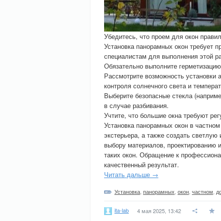
Убедитесь, что проем для окон прави
Установка панорамных окон требует п
специалистам для выполнения этой р
Обязательно выполните герметизацию 
Рассмотрите возможность установки 
контроля солнечного света и темпера
Выберите безопасные стекла (наприме
в случае разбивания.
Учтите, что большие окна требуют рег
Установка панорамных окон в частном
экстерьера, а также создать светлую
выбору материалов, проектированию 
таких окон. Обращение к профессион
качественный результат.
Читать дальше →
Установка
,
панорамных
,
окон
,
частном
,
д
ita-lab
4 мая 2025, 13:42