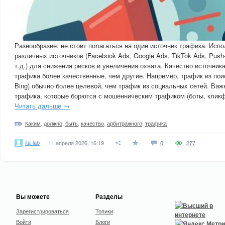
Разнообразие: не стоит полагаться на один источник трафика. Исп
различных источников (Facebook Ads, Google Ads, TikTok Ads, Push
т.д.) для снижения рисков и увеличения охвата. Качество источник
трафика более качественные, чем другие. Например, трафик из пои
Bing) обычно более целевой, чем трафик из социальных сетей. Важ
трафика, которые борются с мошенническим трафиком (боты, кликф
Читать дальше →
Каким
,
должно
,
быть
,
качество
,
арбитражного
,
трафика
ita-lab
11 апреля 2026, 16:19
0
277
Вы можете
Разделы
Зарегистрироваться
Топики
Войти
Блоги