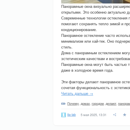
Панорамные окна визуально расширяю
открытыми. Это особенно актуально 
Современные технологии остекления 
помогают сохранять тепло зимой и пр
кондиционирование.
Панорамное остекление часто использ
минимализм или хай-тек. Оно подчер
стиль.
Дома с панорамным остеклением могу
эстетическим качествам и востребова
Панорамные окна могут быть частью т
даже в холодное время года.
Эти факторы делают панорамное осте
сочетая функциональность с эстетико
Читать дальше →
Почему
,
домах
,
городом
,
делают
,
панора
ita-lab
5 мая 2025, 13:31