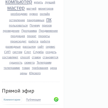
компьютер
купить
лучший
мастер
матчей
мониторов
необходимо
нужно
онлайн
пк
остекление
панорамных
пользоваться
Почему
призов
проведение
Программа
Продвижение
продукция
проект
проекты
происходит
работа
работе
разводные
рассылок
сайт
сервис
СИП
систем
Слот
Служба
создать
составляют
способ
ставок
становятся
сущность
сюжета
Телеграмм
телеграмме
товар
требования
цена
цены
Юрского
Прямой эфир
Комментарии
Публикации