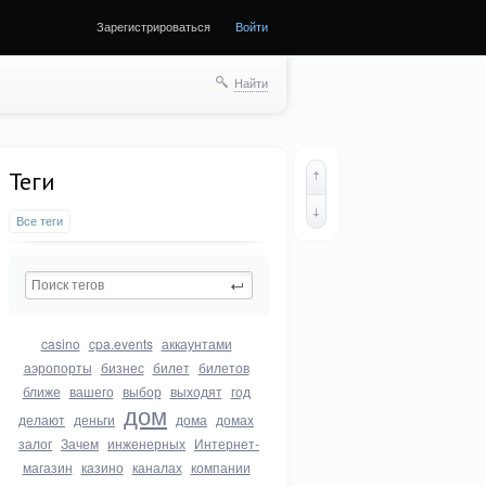
Зарегистрироваться
Войти
Найти
Теги
Все теги
casino
cpa.events
аккаунтами
аэропорты
бизнес
билет
билетов
ближе
вашего
выбор
выходят
год
дом
делают
деньги
дома
домах
залог
Зачем
инженерных
Интернет-
магазин
казино
каналах
компании