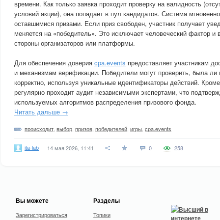
времени. Как только заявка проходит проверку на валидность (отсу
условий акции), она попадает в пул кандидатов. Система мгновенно
оставшимися призами. Если приз свободен, участник получает увед
меняется на «победитель». Это исключает человеческий фактор и
стороны организаторов или платформы.
Для обеспечения доверия
cpa.events
предоставляет участникам дос
и механизмам верификации. Победители могут проверить, была ли 
корректно, используя уникальные идентификаторы действий. Кроме
регулярно проходит аудит независимыми экспертами, что подтверж
используемых алгоритмов распределения призового фонда.
Читать дальше →
происходит
,
выбор
,
призов
,
победителей
,
игры
,
cpa.events
ita-lab
14 мая 2026, 11:41
0
258
Вы можете
Разделы
Зарегистрироваться
Топики