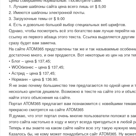
Цены совершенно нормальные. Посмотрите сами:
1. Лучшие шаблоны сайта цена всего лишь от $ 5,00
2. Имеются шаблоны электронной почты.
3. Загрузочные темы от $ 9.00
4. Есть и довольно большой выбор специальных веб шрифтов.
Однако, чтобы посмотреть всё это богатство вам лучше перейти н
ссылку из первого абзаца этого текста. Ссылка выделяется другим 
сразу будет вам заметна.
На сайте АТОМ365 представлены так же и так называемые особенн
достаточно много, и они продаются. Вот некоторые из цен на эти те
• Блог – цена $ 137,45;
• WOOбизнес – цена $ 137,45;
• Астрид – цена $ 137,45;
• Норманн – цена $ 136.90.
Я не знаю почему большинство тем предлагаются по одной цене и 
несколько центов дешевле. Возможно в тексте на сайте это и объяс
найти этого объяснения на сайте.
Портал АТОМ365 предлагает вам познакомится с новейшими темами
прекрасно смотрятся на сайте АТОМ365
Я думаю, что этот портал очень многие пользователи положат в з
этого сайта настолько в ходу и могут всегда пригодиться в любой р
Теперь и вы знаете на каком сайте найти всю эту такую нужную ми
Казалось бы, не кому может понадобиться сайт АТОМ365. Ну может