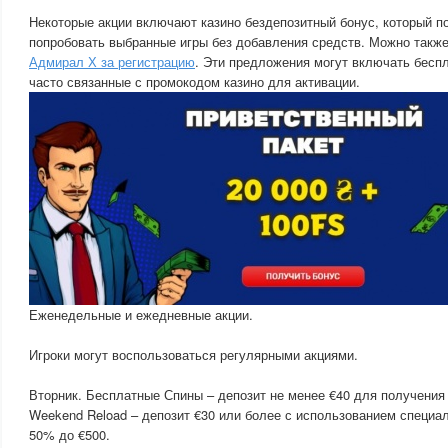
Некоторые акции включают казино бездепозитный бонус, который п
попробовать выбранные игры без добавления средств. Можно такж
Адмирал Х за регистрацию
. Эти предложения могут включать бесп
часто связанные с промокодом казино для активации.
Еженедельные и ежедневные акции.
Игроки могут воспользоваться регулярными акциями.
Вторник. Бесплатные Спины – депозит не менее €40 для получения 
Weekend Reload – депозит €30 или более с использованием специа
50% до €500.