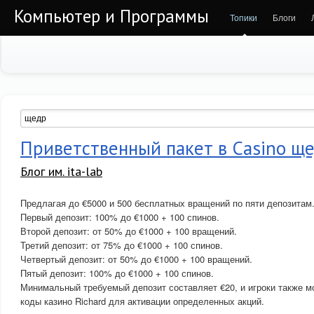
Компьютер и Программы
Топики
Блоги
Приветственный пакет в Casino щ
Блог им. ita-lab
Предлагая до €5000 и 500 бесплатных вращений по пяти депозитам
Первый депозит: 100% до €1000 + 100 спинов.
Второй депозит: от 50% до €1000 + 100 вращений.
Третий депозит: от 75% до €1000 + 100 спинов.
Четвертый депозит: от 50% до €1000 + 100 вращений.
Пятый депозит: 100% до €1000 + 100 спинов.
Минимальный требуемый депозит составляет €20, и игроки также м
коды казино Richard для активации определенных акций.