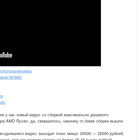
m/ironmanexpress
alog/35/663/
ov
rk/
ня у нас новый видос со сборкой максимально дешевого
ора AMD Ryzen, да, свершилось, наконец то бомж сборки вышли
сегодняшнего видео, выходит плюс минус 20000 — 22000 рублей,
азад, всё это железо стоило не более 15-16 тысяч рублей.