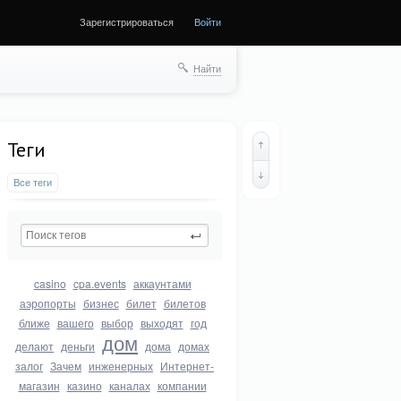
Зарегистрироваться
Войти
Найти
Теги
Все теги
casino
cpa.events
аккаунтами
аэропорты
бизнес
билет
билетов
ближе
вашего
выбор
выходят
год
дом
делают
деньги
дома
домах
залог
Зачем
инженерных
Интернет-
магазин
казино
каналах
компании