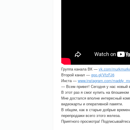
Группа канала ВК —
vk.com/murkmurk
Второй канал —
goo.gl/VfzFJ6
Инста —
www.instagram.com/maddy_mu
— Всем привет! Сегодня у нас новый 
В этот раз я смог купить на блошином 
Мне достался вполне интересный компь
видеокарты и оперативной памяти.
В общем, как в старые добрые времен
перепродажи всего этого железа.
Приятного просмотра! Подписывайтесь