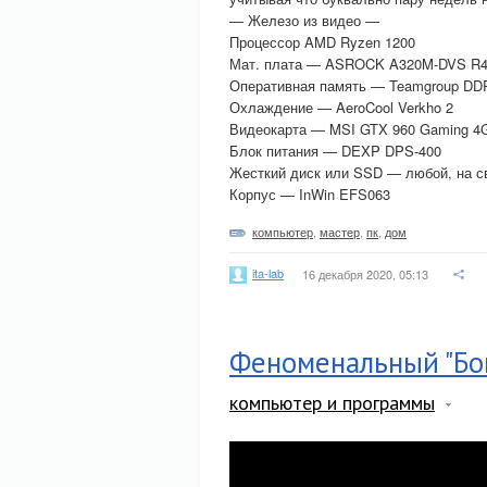
— Железо из видео —
Процессор AMD Ryzen 1200
Мат. плата — ASROCK A320M-DVS R4
Оперативная память — Teamgroup DD
Охлаждение — AeroCool Verkho 2
Видеокарта — MSI GTX 960 Gaming 4
Блок питания — DEXP DPS-400
Жесткий диск или SSD — любой, на с
Корпус — InWin EFS063
компьютер
,
мастер
,
пк
,
дом
ita-lab
16 декабря 2020, 05:13
Феноменальный "Бо
компьютер и программы