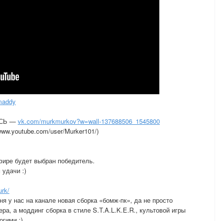
/maddy
ЕСЬ —
vk.com/murkmurkov?w=wall-137688506_1545800
/www.youtube.com/user/Murker101/)
фире будет выбран победитель.
удачи :)
rk/
я у нас на канале новая сборка «бомж-пк», да не просто
ра, а моддинг сборка в стиле S.T.A.L.K.E.R., культовой игры
огими :)