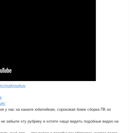
om/murkmurkov
k
rk/
ня у нас на канале юбилейная, сороковая бомж сборка ПК из
не забыли эту рубрику и хотите чаще видеть подобные видео на
тить ещё два — три видео с подобными сборками, скорее всего