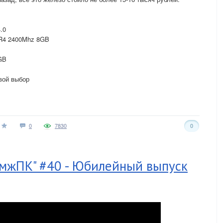
.0
R4 2400Mhz 8GB
GB
вой выбор
0
7830
0
мжПК" #40 - Юбилейный выпуск