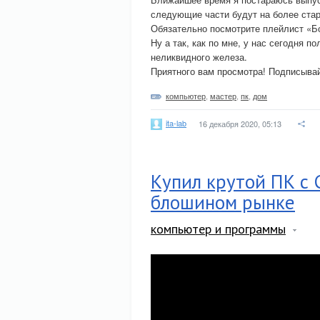
следующие части будут на более старо
Обязательно посмотрите плейлист «Бо
Ну а так, как по мне, у нас сегодня п
неликвидного железа.
Приятного вам просмотра! Подписывай
компьютер
,
мастер
,
пк
,
дом
ita-lab
16 декабря 2020, 05:13
Купил крутой ПК с C
блошином рынке
компьютер и программы