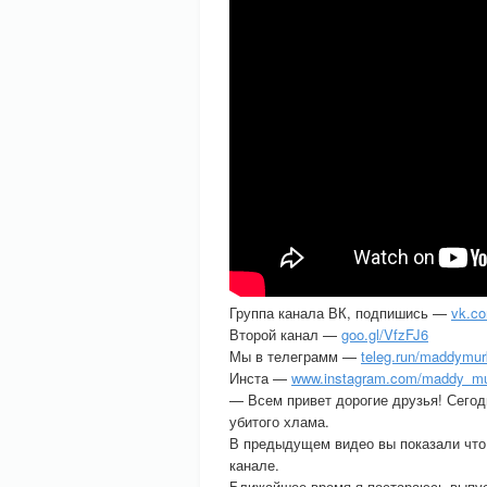
Группа канала ВК, подпишись —
vk.c
Второй канал —
goo.gl/VfzFJ6
Мы в телеграмм —
teleg.run/maddymur
Инста —
www.instagram.com/maddy_mu
— Всем привет дорогие друзья! Сегод
убитого хлама.
В предыдущем видео вы показали что 
канале.
Ближайшее время я постараюсь выпус