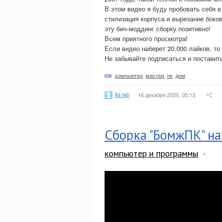
В этом видео я буду пробовать себя в
стилизация корпуса и вырезание боко
эту бич-моддинг сборку позитивно!
Всем приятного просмотра!
Если видео наберет 20.000 лайков, то
Не забывайте подписаться и поставить
компьютер
,
мастер
,
пк
,
дом
ita-lab
16 декабря 2020, 05:13
Сборка "БомжПК" на
компьютер и программы