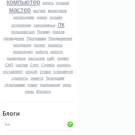
компьютер
купить
лучший
мастер
матчей
мониторов
необходимо
нужно
онлайн
пк
остекление
панорамных
пользоваться
Почему
призов
проведение
Программа
Продвижение
продукция
проект
проекты
происходит
работа
работе
разводные
рассылок
сайт
сервис
СИП
систем
Слот
Служба
создать
составляют
способ
ставок
становятся
сущность
сюжета
Телеграмм
телеграмме
товар
требования
цена
цены
Юрского
Блоги
Топ