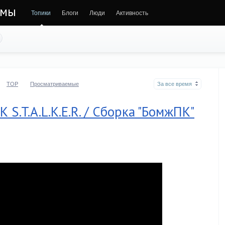
ммы
Топики
Блоги
Люди
Активность
TOP
Просматриваемые
За все время
S.T.A.L.K.E.R. / Сборка "БомжПК"