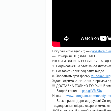
Покупай игры здесь :) —
gabestore.ru
— Розыгрыш ПК (ЗАКОНЧЕН)
ИТОГИ И ЗАПИСЬ РОЗЫГРЫША ЗД
1. Подписаться на этот канал (https:/
2. Поставить лайк под этим видео
3. Заполнить гугл форму
vk.cc/a2u1eg
Ждать стрима 29.11.2019, в прямом э
!!! ДОСТАВКА ТОЛЬКО ПО РФ!!! Всем 
— Второй канал —
goo.gl/VfzFJ6
Инста —
www.instagram.com/maddy_mu
— Всем привет дорогие друзья! Сегодн
традиционная сборка старого компьюте
2007 года, такой теплой и любимой мн