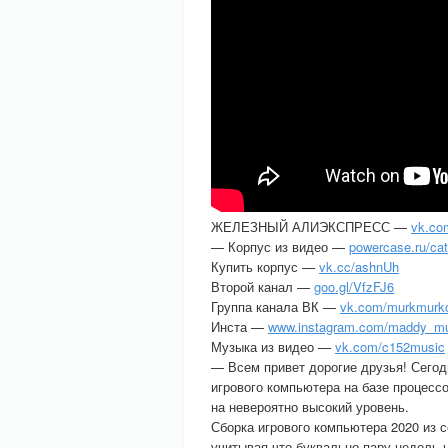
ЖЕЛЕЗНЫЙ АЛИЭКСПРЕСС —
vk.co
— Корпус из видео —
powercase.ru/cat
Купить корпус —
vk.cc/ashnUh
Второй канал —
goo.gl/VfzFJ6
Группа канала ВК —
vk.com/murkmurk
Инста —
www.instagram.com/maddy_mu
Музыка из видео —
vk.com/c152music
— Всем привет дорогие друзья! Сегод
игрового компьютера на базе процесс
на невероятно высокий уровень.
Сборка игрового компьютера 2020 из 
учитывая что буквально пару недель н