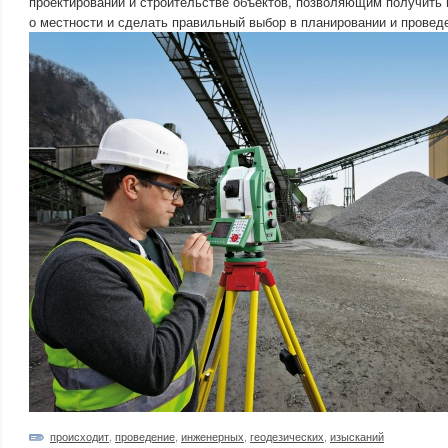
проектировании и строительстве объектов, позволяющим получит
о местности и сделать правильный выбор в планировании и проведе
происходит
,
проведение
,
инженерных
,
геодезических
,
изысканий