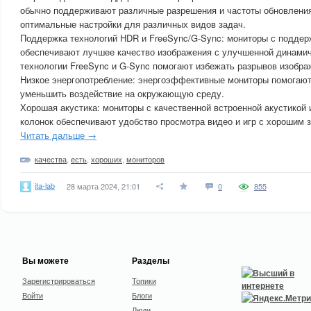
обычно поддерживают различные разрешения и частоты обновления
оптимальные настройки для различных видов задач.
Поддержка технологий HDR и FreeSync/G-Sync: мониторы с поддер
обеспечивают лучшее качество изображения с улучшенной динамиче
технологии FreeSync и G-Sync помогают избежать разрывов изображ
Низкое энергопотребление: энергоэффективные мониторы помогают 
уменьшить воздействие на окружающую среду.
Хорошая акустика: мониторы с качественной встроенной акустикой
колонок обеспечивают удобство просмотра видео и игр с хорошим 
Читать дальше →
качества
,
есть
,
хороших
,
мониторов
ita-lab
28 марта 2024, 21:01
0
855
Вы можете
Разделы
Зарегистрироваться
Топики
Войти
Блоги
Люди