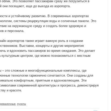
 облик. Это позволяет пассажирам сразу же погрузиться в
й они посещают, еще до выхода из аэропорта.
ности и устойчивому развитию. В современных аэропортах
нологии, системы рециркуляции воды и солнечные панели. Это
ствие на окружающую среду и создать более здоровую и
ов и персонала.
зайн аэропортов также играет важную роль в создании
ственников. Выставки, концерты и другие мероприятия
лечь и вдохновить пассажиров во время ожидания. Это делает
 а культурным центром, где можно познакомиться с местным
ы – это сложные и многофункциональные комплексы, где
ионные технологии гармонично сочетаются. Они созданы для
ксимально комфортным, приятным и вдохновляющим. Эти
символами современной архитектуры и прогресса, демонстрируя
тву и красоте.
еревалочные
,
пункты