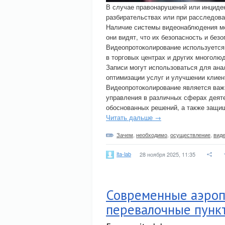
В случае правонарушений или инциде
разбирательствах или при расследова
Наличие системы видеонаблюдения мож
они видят, что их безопасность и без
Видеопротоколирование используется
в торговых центрах и других многолю
Записи могут использоваться для ана
оптимизации услуг и улучшении клиен
Видеопротоколирование является важ
управления в различных сферах деяте
обоснованных решений, а также защища
Читать дальше →
Зачем
,
необходимо
,
осуществление
,
вид
ita-lab
28 ноября 2025, 11:35
Современные аэроп
перевалочные пунк