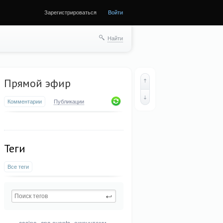
Зарегистрироваться
Войти
Найти
Прямой эфир
Комментарии
Публикации
Теги
Все теги
casino
cpa.events
аккаунтами