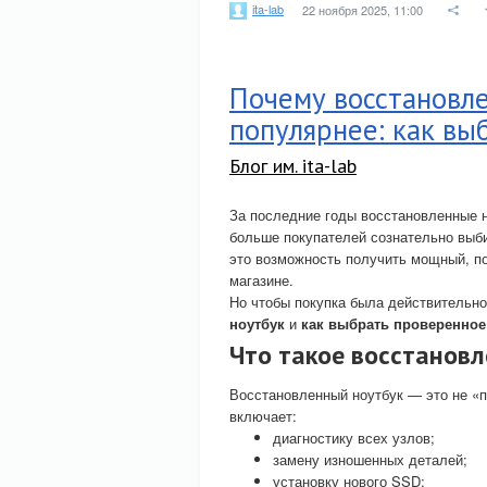
ita-lab
22 ноября 2025, 11:00
Почему восстановле
популярнее: как вы
Блог им. ita-lab
За последние годы восстановленные н
больше покупателей сознательно выби
это возможность получить мощный, по
магазине.
Но чтобы покупка была действительно
ноутбук
и
как выбрать проверенное
Что такое восстанов
Восстановленный ноутбук — это не «
включает:
диагностику всех узлов;
замену изношенных деталей;
установку нового SSD;