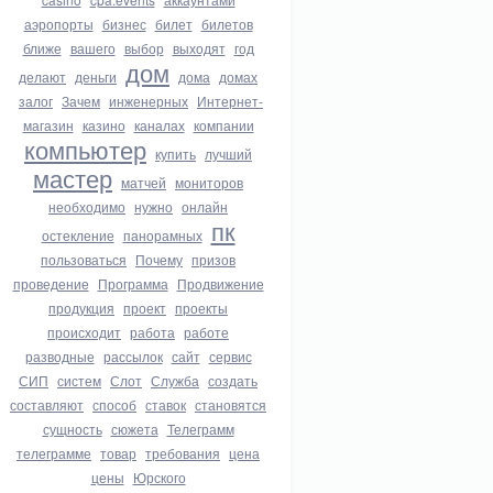
аэропорты
бизнес
билет
билетов
ближе
вашего
выбор
выходят
год
дом
делают
деньги
дома
домах
залог
Зачем
инженерных
Интернет-
магазин
казино
каналах
компании
компьютер
купить
лучший
мастер
матчей
мониторов
необходимо
нужно
онлайн
пк
остекление
панорамных
пользоваться
Почему
призов
проведение
Программа
Продвижение
продукция
проект
проекты
происходит
работа
работе
разводные
рассылок
сайт
сервис
СИП
систем
Слот
Служба
создать
составляют
способ
ставок
становятся
сущность
сюжета
Телеграмм
телеграмме
товар
требования
цена
цены
Юрского