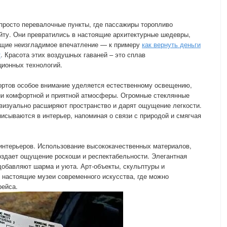
просто перевалочные пункты, где пассажиры торопливо
гейту. Они превратились в настоящие архитектурные шедевры,
щие неизгладимое впечатление — к примеру
как вернуть деньги
т
. Красота этих воздушных гаваней – это сплав
ционных технологий.
ортов особое внимание уделяется естественному освещению,
нии комфортной и приятной атмосферы. Огромные стеклянные
визуально расширяют пространство и дарят ощущение легкости.
писываются в интерьер, напоминая о связи с природой и смягчая
интерьеров. Использование высококачественных материалов,
создает ощущение роскоши и респектабельности. Элегантная
обавляют шарма и уюта. Арт-объекты, скульптуры и
 настоящие музеи современного искусства, где можно
рейса.