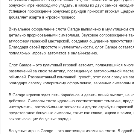
бонусной игре необходимо угадать, в каком из двух замков находит
Успешное прохождение бонусных раундов приносит игрокам щедры
добавляет азарта в игровой процесс.
Визуальное оформление слота Garage выполнено в мультяшном сти
детально прорисованными символами. Звуковое сопровождение та
атмосферу гаражной мастерской, создавая ощущение присутствия 
Благодаря своей простоте и увлекательности, слот Garage остаетс
популярных игровых автоматов в онлайн-казино.
Слот Garage – это культовый игровой автомат, полюбившийся мног
развлечений за свою тематику, посвященную автомобильной масте
геймплей. Разработанный компанией Igrosoft, этот слот сразу же з
благодаря своему колоритному оформлению, забавным символам 
В Garage игроков ждет пять барабанов и девять линий выплат, на 
действие. Символы слота идеально соответствуют тематике, пред
инструменты, автомобильные запчасти и другие атрибуты гаражной
представляют бонусные символы, такие как ключи, ящики и замки,
захватывающие бонусные раунды.
Бонусные игры в Garage – это настоящая изюминка слота. В одной 