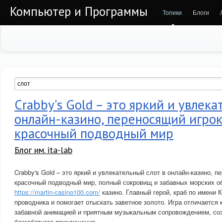
Компьютер и Программы
Топики
Блоги
Crabby's Gold – это яркий и увлека
онлайн-казино, переносящий игрок
красочный подводный мир
Блог им. ita-lab
Crabby's Gold – это яркий и увлекательный слот в онлайн-казино, п
красочный подводный мир, полный сокровищ и забавных морских о
https://martin-casino100.com/
казино. Главный герой, краб по имени 
проводника и помогает отыскать заветное золото. Игра отличается 
забавной анимацией и приятным музыкальным сопровождением, с
беззаботного приключения.