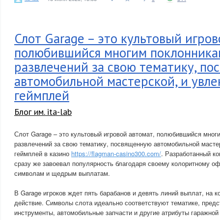
Слот Garage – это культовый игров
полюбившийся многим поклонника
развлечений за свою тематику, п
автомобильной мастерской, и увл
геймплей
Блог им. ita-lab
Слот Garage – это культовый игровой автомат, полюбившийся мног
развлечений за свою тематику, посвященную автомобильной масте
геймплей в казино
https://flagman-casino300.com/
. Разработанный ком
сразу же завоевал популярность благодаря своему колоритному о
символам и щедрым выплатам.
В Garage игроков ждет пять барабанов и девять линий выплат, на 
действие. Символы слота идеально соответствуют тематике, пред
инструменты, автомобильные запчасти и другие атрибуты гаражной