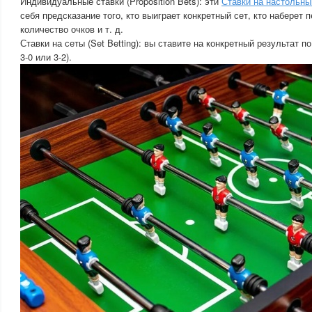
Индивидуальные ставки (Proposition Bets): эти
Ставки на настольн
себя предсказание того, кто выиграет конкретный сет, кто наберет
количество очков и т. д.
Ставки на сеты (Set Betting): вы ставите на конкретный результат п
3-0 или 3-2).