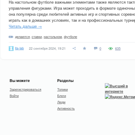
На настольном футболе важными элементами также являются такти
управления фигурками. Игра может проходить в формате одиночных
она популярна среди любителей активных игр и спортивных соревно
играть как в домашних условиях, так и на профессиональных турни
Читать дальше →
делаются
,
ставки
,
настольном
,
футболе
ita-lab
22 сентября 2024, 19:21
0
635
Вы можете
Разделы
Зарегистрироваться
Топики
Войти
Блоги
Люди
Активность