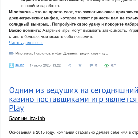
способом заработка.
Minotaurus – это не просто слот, это захватывающее приключе
древнегреческих мифов, которое может принести вам не тольк
солидный выигрыш. Попробуйте свою удачу и покорите лабир
Важно помнить:
Азартные игры могут вызывать зависимость. Играй
ставьте больше, чем можете себе позволить.
Читать дальше →
Minotaurus
,
Погрузись
,
мифы
,
Древней
,
Греции
,
сорви
,
куш
ita-lab
17 июня 2025, 13:22
0
671
Одним из ведущих на сегодняшний
казино поставщиками игр является
Play
Блог им. ita-lab
Основанная в 2015 году, компания стабильно делает себе имя в от