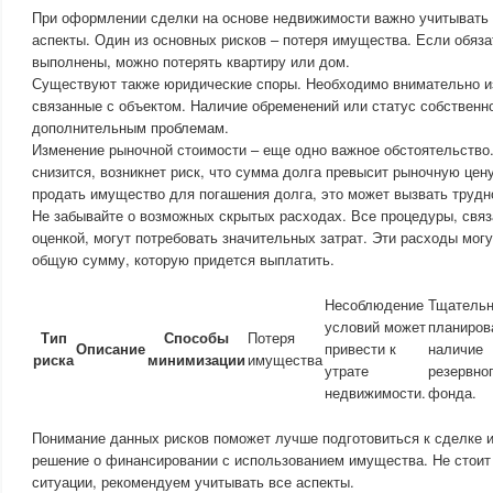
При оформлении сделки на основе недвижимости важно учитывать
аспекты. Один из основных рисков – потеря имущества. Если обяза
выполнены, можно потерять квартиру или дом.
Существуют также юридические споры. Необходимо внимательно и
связанные с объектом. Наличие обременений или статус собственн
дополнительным проблемам.
Изменение рыночной стоимости – еще одно важное обстоятельство.
снизится, возникнет риск, что сумма долга превысит рыночную цен
продать имущество для погашения долга, это может вызвать трудн
Не забывайте о возможных скрытых расходах. Все процедуры, свя
оценкой, могут потребовать значительных затрат. Эти расходы мог
общую сумму, которую придется выплатить.
Несоблюдение
Тщатель
условий может
планиров
Тип
Способы
Потеря
Описание
привести к
наличие
риска
минимизации
имущества
утрате
резервно
недвижимости.
фонда.
Понимание данных рисков поможет лучше подготовиться к сделке 
решение о финансировании с использованием имущества. Не стоит
ситуации, рекомендуем учитывать все аспекты.