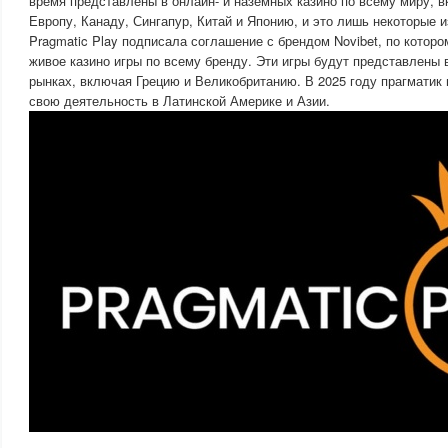
время представлены в онлайн- и наземных казино по всему миру, 
Европу, Канаду, Сингапур, Китай и Японию, и это лишь некоторые из
Pragmatic Play подписала соглашение с брендом Novibet, по которо
живое казино игры по всему бренду. Эти игры будут представлены 
рынках, включая Грецию и Великобританию. В 2025 году прагматик
свою деятельность в Латинской Америке и Азии.