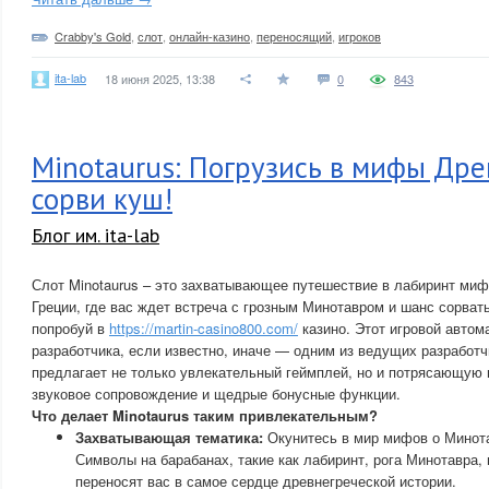
Crabby's Gold
,
слот
,
онлайн-казино
,
переносящий
,
игроков
ita-lab
18 июня 2025, 13:38
0
843
Minotaurus: Погрузись в мифы Дре
сорви куш!
Блог им. ita-lab
Слот Minotaurus – это захватывающее путешествие в лабиринт миф
Греции, где вас ждет встреча с грозным Минотавром и шанс сорва
попробуй в
https://martin-casino800.com/
казино. Этот игровой автом
разработчика, если известно, иначе — одним из ведущих разработч
предлагает не только увлекательный геймплей, но и потрясающую
звуковое сопровождение и щедрые бонусные функции.
Что делает Minotaurus таким привлекательным?
Захватывающая тематика:
Окунитесь в мир мифов о Минота
Символы на барабанах, такие как лабиринт, рога Минотавра, 
переносят вас в самое сердце древнегреческой истории.