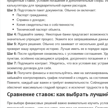
процентные ставки, условия погашения и дополнительные сборы. И
калькуляторы для предварительной оценки расходов.
Шаг 3:
Подготовьте пакет документов. Обычно он включает:
Паспорт гражданина;
Справка о доходах;
Копия свидетельства о собственности;
Технический паспорт объекта.
Шаг 4:
Подавайте заявку. Некоторые банки предлагают возможность
значительно упрощает процесс. Укажите все запрашиваемые данные
Шаг 5:
Ждите решения. Обычно это занимает от нескольких дней до
проверит вашу кредитную историю. Лучше иметь ее в порядке зара
Шаг 6:
После одобрения ознакомьтесь с условиями соглашения. Уд
пунктам, особенно касающимся штрафов, досрочного погашения и 
Шаг 7:
Подпишите контракт. Убедитесь, что все условия вас устраи
экземпляр договора для себя.
Шаг 8:
Получите финансы и воспользуйтесь ими на запланированны
забывайте контролировать график платежей и следить за состояни
Помните, каждый шаг важен и требует внимательности. Соблюдени
обеспечит максимально гладкий процесс и исключит трудности в б
Сравнение ставок: как выбрать лучши
При выборе финансовых решений важно внимательно изучить услов
процентной ставки – чем она ниже, тем меньше переплата. Сравни