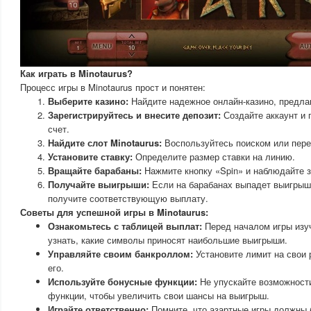
Как играть в Minotaurus?
Процесс игры в Minotaurus прост и понятен:
Выберите казино:
Найдите надежное онлайн-казино, предла
Зарегистрируйтесь и внесите депозит:
Создайте аккаунт и 
счет.
Найдите слот Minotaurus:
Воспользуйтесь поиском или пере
Установите ставку:
Определите размер ставки на линию.
Вращайте барабаны:
Нажмите кнопку «Spin» и наблюдайте 
Получайте выигрыши:
Если на барабанах выпадет выигрыш
получите соответствующую выплату.
Советы для успешной игры в Minotaurus:
Ознакомьтесь с таблицей выплат:
Перед началом игры изуч
узнать, какие символы приносят наибольшие выигрыши.
Управляйте своим банкроллом:
Установите лимит на свои
его.
Используйте бонусные функции:
Не упускайте возможност
функции, чтобы увеличить свои шансы на выигрыш.
Играйте ответственно:
Помните, что азартные игры должны 