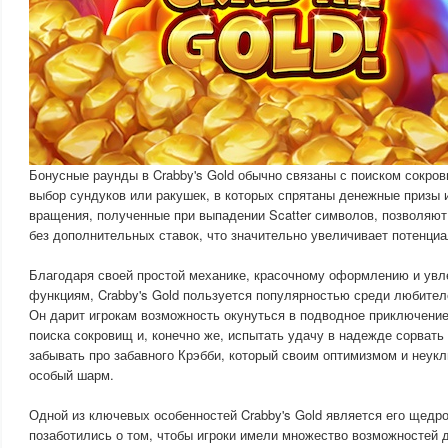
Бонусные раунды в Crabby's Gold обычно связаны с поиском сокров
выбор сундуков или ракушек, в которых спрятаны денежные призы
вращения, полученные при выпадении Scatter символов, позволяю
без дополнительных ставок, что значительно увеличивает потенци
Благодаря своей простой механике, красочному оформлению и ув
функциям, Crabby's Gold пользуется популярностью среди любителе
Он дарит игрокам возможность окунуться в подводное приключение
поиска сокровищ и, конечно же, испытать удачу в надежде сорвать 
забывать про забавного Крэбби, который своим оптимизмом и неук
особый шарм.
Одной из ключевых особенностей Crabby's Gold является его щедро
позаботились о том, чтобы игроки имели множество возможностей 