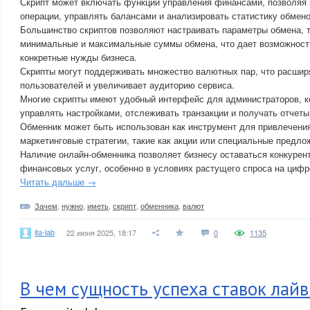
Скрипт может включать функции управления финансами, позволяя
операции, управлять балансами и анализировать статистику обмено
Большинство скриптов позволяют настраивать параметры обмена, т
минимальные и максимальные суммы обмена, что дает возможност
конкретные нужды бизнеса.
Скрипты могут поддерживать множество валютных пар, что расшир
пользователей и увеличивает аудиторию сервиса.
Многие скрипты имеют удобный интерфейс для администраторов, к
управлять настройками, отслеживать транзакции и получать отчеты
Обменник может быть использован как инструмент для привлечени
маркетинговые стратегии, такие как акции или специальные предло
Наличие онлайн-обменника позволяет бизнесу оставаться конкуре
финансовых услуг, особенно в условиях растущего спроса на циф
Читать дальше →
Зачем
,
нужно
,
иметь
,
скрипт
,
обменника
,
валют
ita-lab
22 июня 2025, 18:17
0
1135
В чем сущность успеха ставок лайв