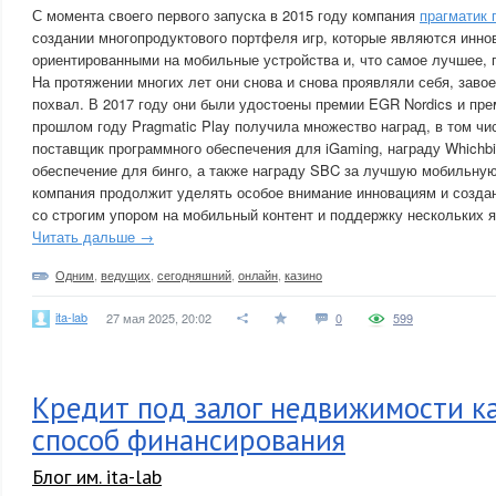
С момента своего первого запуска в 2015 году компания
прагматик 
создании многопродуктового портфеля игр, которые являются инно
ориентированными на мобильные устройства и, что самое лучшее,
На протяжении многих лет они снова и снова проявляли себя, заво
похвал. В 2017 году они были удостоены премии EGR Nordics и пре
прошлом году Pragmatic Play получила множество наград, в том чи
поставщик программного обеспечения для iGaming, награду Whichb
обеспечение для бинго, а также награду SBC за лучшую мобильную
компания продолжит уделять особое внимание инновациям и созда
со строгим упором на мобильный контент и поддержку нескольких я
Читать дальше →
Одним
,
ведущих
,
сегодняшний
,
онлайн
,
казино
ita-lab
27 мая 2025, 20:02
0
599
Кредит под залог недвижимости к
способ финансирования
Блог им. ita-lab