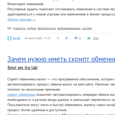
Мониторинг изменений.
Регулярные аудиты помогают отслеживать изменения в системе бе
адаптироваться к новым угрозам или изменениям в бизнес-процесса
Читать дальше →
сущность
,
аудита
,
безопасности
,
информационных
,
систем
ita-lab
24 июня 2025, 17:31
0
1081
Зачем нужно иметь скрипт обменн
Блог им. ita-lab
Скрипт обменника валют — это программное обеспечение, которое 
автоматизировать процесс обмена валют на веб-сайте. Наличие так
полезно по нескольким причинам.
скрипт обменника
позволяет автоматизировать операции обмена вал
необходимость в ручном вводе данных и уменьшает вероятность о
Пользователи могут легко и быстро обменивать валюту через онла
процесс более удобным и доступным.
Скрипты могут интегрироваться с API различных финансовых учреж