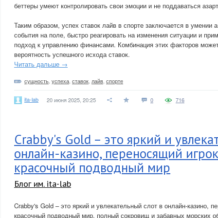
беттеры умеют контролировать свои эмоции и не поддаваться азарт
Таким образом, успех ставок лайв в спорте заключается в умении 
события на поле, быстро реагировать на изменения ситуации и при
подход к управлению финансами. Комбинация этих факторов может
вероятность успешного исхода ставок.
Читать дальше →
сущность
,
успеха
,
ставок
,
лайв
,
спорте
ita-lab
20 июня 2025, 20:25
0
716
Crabby's Gold – это яркий и увлека
онлайн-казино, переносящий игрок
красочный подводный мир
Блог им. ita-lab
Crabby's Gold – это яркий и увлекательный слот в онлайн-казино, п
красочный подводный мир, полный сокровищ и забавных морских о