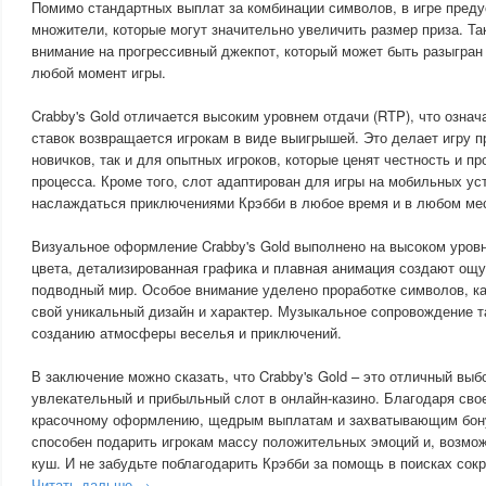
Помимо стандартных выплат за комбинации символов, в игре пред
множители, которые могут значительно увеличить размер приза. Та
внимание на прогрессивный джекпот, который может быть разыгран
любой момент игры.
Crabby's Gold отличается высоким уровнем отдачи (RTP), что означ
ставок возвращается игрокам в виде выигрышей. Это делает игру п
новичков, так и для опытных игроков, которые ценят честность и пр
процесса. Кроме того, слот адаптирован для игры на мобильных ус
наслаждаться приключениями Крэбби в любое время и в любом ме
Визуальное оформление Crabby's Gold выполнено на высоком уров
цвета, детализированная графика и плавная анимация создают ощ
подводный мир. Особое внимание уделено проработке символов, к
свой уникальный дизайн и характер. Музыкальное сопровождение т
созданию атмосферы веселья и приключений.
В заключение можно сказать, что Crabby's Gold – это отличный выб
увлекательный и прибыльный слот в онлайн-казино. Благодаря сво
красочному оформлению, щедрым выплатам и захватывающим бон
способен подарить игрокам массу положительных эмоций и, возмож
куш. И не забудьте поблагодарить Крэбби за помощь в поисках сок
Читать дальше →